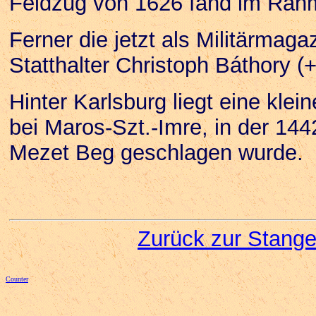
Feldzug von 1626 fand im Rahme
Ferner die jetzt als Militärmaga
Statthalter Christoph Báthory (
Hinter Karlsburg liegt eine kle
bei Maros-Szt.-Imre, in der 14
Mezet Beg geschlagen wurde.
Zurück zur Stange
Counter