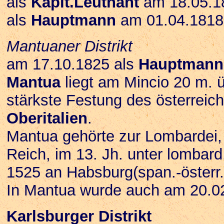
als
Kapit.Leutnant
am 18.05.18
als
Hauptmann
am 01.04.1818 
Mantuaner Distrikt
am 17.10.1825 als
Hauptmann
Mantua
liegt am Mincio 20 m. ü
stärkste Festung des österreic
Oberitalien
.
Mantua gehörte zur Lombardei, 
Reich, im 13. Jh. unter lombar
1525 an Habsburg(span.-österr.)
In Mantua wurde auch am 20.0
Karlsburger Distrikt